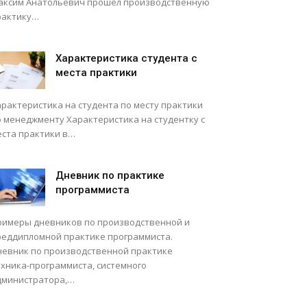
аксим Анатольевич прошел производственную
рактику…
Характеристика студента с
места практики
арактеристика на студента по месту практики
о менеджменту Характеристика на студентку с
еста практики в…
Дневник по практике
программиста
римеры дневников по производственной и
реддипломной практике программиста.
невник по производственной практике
ехника-программиста, системного
дминистратора,…