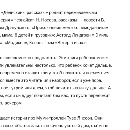
ли «Денискины рассказы» роднят переживаемыми
серия «Незнайка» Н. Носова, рассказы — повести В.
зы Драгунского; «Приключения желтого чемоданчика»
мама, 8 детей и грузовик»; Астрид Линдгрен « Эмиль
», «Мадикен»; Кеннет Грем «Ветер в ивах».
Но список можно продолжать. Эти книги ребенок может
иги увлекательны настолько, что ребенок хочет дальше.
н непременно стащит книгу, чтоб почитать и посмеяться
я вместе это читать или наоборот, если уже пора,
 ноет утром или днем, чтоб почитать книжку дальше. А
ы, если он вдруг почитает без вас, то пусть переложит
ть вечером.
шает истории про Муми-троллей Туве Янссон. Они
 разных обстоятельств не очень уютный дом, съёмная