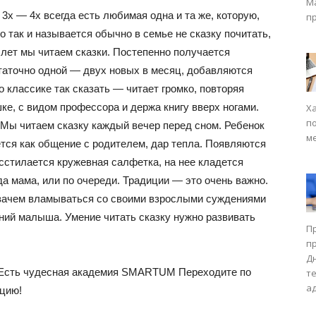
М
3х — 4х всегда есть любимая одна и та же, которую,
п
то так и называется обычно в семье не сказку почитать,
7 лет мы читаем сказки. Постепенно получается
статочно одной — двух новых в месяц, добавляются
 классике так сказать — читает громко, повторяя
ке, с видом профессора и держа книгу вверх ногами.
Х
п
 Мы читаем сказку каждый вечер перед сном. Ребенок
м
ется как общение с родителем, дар тепла. Появляются
сстилается кружевная салфетка, на нее кладется
гда мама, или по очереди. Традиции — это очень важно.
 зачем вламываться со своими взрослыми суждениями
ий малыша. Умение читать сказку нужно развивать
П
п
Д
? Есть чудесная академия SMARTUM Переходите по
т
а
цию!