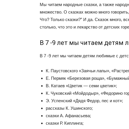
Мы читаем народные сказки, а также народн
множество. О сказках можно много говорить,
Что? Только сказки?” И да. Сказок много, в
столько, что это и лекарство от детских го
В 7 -9 лет мы читаем детям
В 7 -9 лет мы читаем детям любимые с детс
К. Паустовского «Заячьи лапы», «Растре
Е. Пермяк «Березовая роща», «Бумажный
В. Катаев «Цветик — семи цветик»;
К. Чуковский «Мойдодыр», «Федорино го
Э. Успенский «Дядя Федор, пес и кот»;
рассказы К. Ушинского;
сказки А. Афанасьева;
сказки Р. Киплинга;