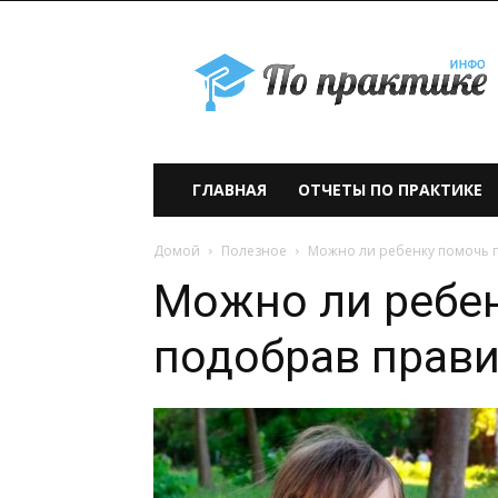
По
практике» —
учебно-
образовательный
проект
ГЛАВНАЯ
ОТЧЕТЫ ПО ПРАКТИКЕ
Домой
Полезное
Можно ли ребенку помочь п
Можно ли ребе
подобрав прави