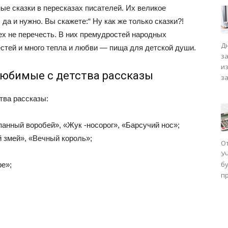
ые сказки в пересказах писателей. Их великое
 да и нужно. Вы скажете:“ Ну как же только сказки?!
сех не перечесть. В них премудростей народных
Д
рестей и много тепла и любви — пища для детской души.
з
и
 любимые с детства рассказы
з
тва рассказы:
панный воробей», «Жук -носорог», «Барсучий нос»;
 змей», «Вечный король»;
О
У
бу
ре»;
п