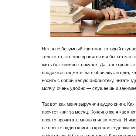
Нет, я не безумный книгоман который скупае
только то, что мне нравится и я бы хотела 
жить без книжных покупок. Да, электронные
продаются гаджеты на любой вкус и цвет, к
носить с собой целую библиотеку, читать где
молчу, очень удобно — слушаешь и занима
Так вот, как меня выручили аудио книги. Ка
прочтет книг за месяц. Конечно же я как кни
просто прочитать много книг за месяц. И им
не просто аудио книги, а краткое содержание!
soderzhanie Я была в восторге! Конечно же 