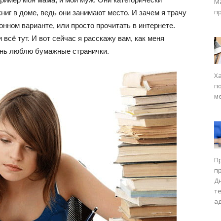
М
п
ниг в доме, ведь они занимают место. И зачем я трачу
ронном варианте, или просто прочитать в интернете.
всё тут. И вот сейчас я расскажу вам, как меня
чень люблю бумажные странички.
Х
п
м
П
п
Д
т
а