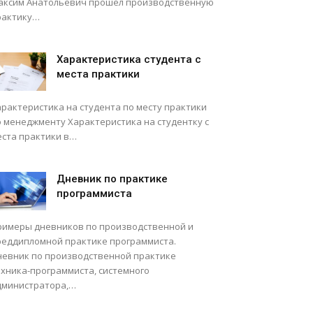
аксим Анатольевич прошел производственную
рактику…
Характеристика студента с
места практики
арактеристика на студента по месту практики
о менеджменту Характеристика на студентку с
еста практики в…
Дневник по практике
программиста
римеры дневников по производственной и
реддипломной практике программиста.
невник по производственной практике
ехника-программиста, системного
дминистратора,…