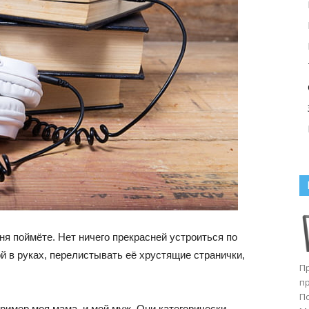
еня поймёте. Нет ничего прекрасней устроиться по
й в руках, перелистывать её хрустящие странички,
П
п
П
пример моя мама, и мой муж. Они категорически