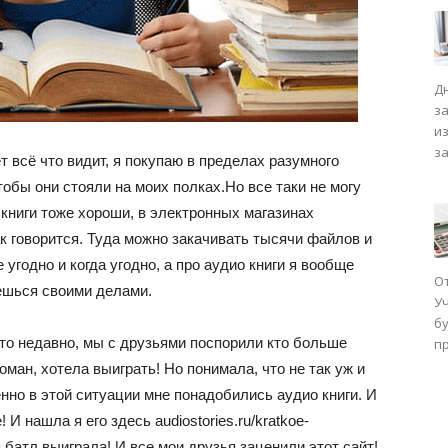
Д
з
и
з
т всё что видит, я покупаю в пределах разумного
чтобы они стояли на моих полках.Но все таки не могу
 книги тоже хороши, в электронных магазинах
ак говорится. Туда можно закачивать тысячи файлов и
 угодно и когда угодно, а про аудио книги я вообще
О
ешься своими делами.
У
бу
к то недавно, мы с друзьями поспорили кто больше
п
гоман, хотела выиграть! Но понимала, что не так уж и
енно в этой ситуации мне понадобились аудио книги. И
 И нашла я его здесь audiostories.ru/kratkoe-
я батл выиграла! И все мои друзья заценили этот сайт!