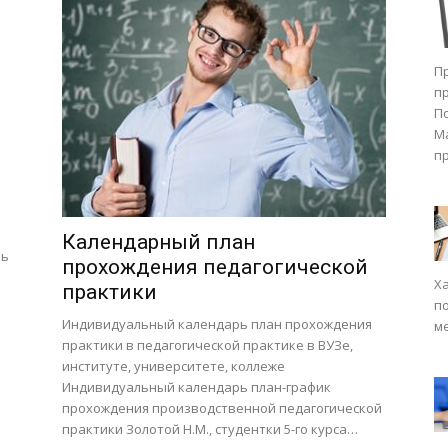
П
п
П
М
п
Календарный план
чь
прохождения педагогической
Х
практики
п
Индивидуальный календарь план прохождения
м
практики в педагогической практике в ВУЗе,
институте, университете, коллеже
Индивидуальный календарь план-график
прохождения производственной педагогической
практики Золотой Н.М., студентки 5-го курса…