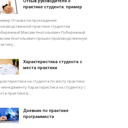
Отзыв руководителя о
практике студента: пример
ример Отзыва на прохождение
роизводственной практики студентом
обережный Максим Анатольевич Побережный
аксим Анатольевич прошел производственную
рактику…
Характеристика студента с
места практики
арактеристика на студента по месту практики
о менеджменту Характеристика на студентку с
еста практики в…
Дневник по практике
программиста