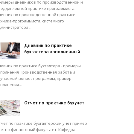
римеры дневников по производственной и
реддипломной практике программиста.
невник по производственной практике
ехника-программиста, системного
дминистратора,…
Дневник по практике
бухгалтера заполненный
невник по практике бухгалтера - примеры
аполнения Производственная работа и
зучаемый вопрос программы, пример
аполнения…
Отчет по практике бухучет
тчет по практике бухгалтерский учет пример
четно-финансовый факультет. Кафедра