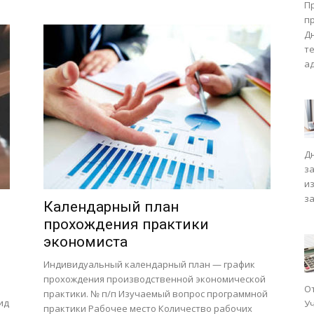
П
п
Д
т
а
Д
з
и
з
Календарный план
прохождения практики
экономиста
Индивидуальный календарный план — график
прохождения производственной экономической
О
практики. № п/п Изучаемый вопрос программной
ид
У
практики Рабочее место Количество рабочих