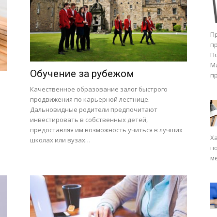
П
п
П
М
Обучение за рубежом
п
Качественное образование залог быстрого
продвижения по карьерной лестнице.
Дальновидные родители предпочитают
инвестировать в собственных детей,
предоставляя им возможность учиться в лучших
Х
школах или вузах…
п
м