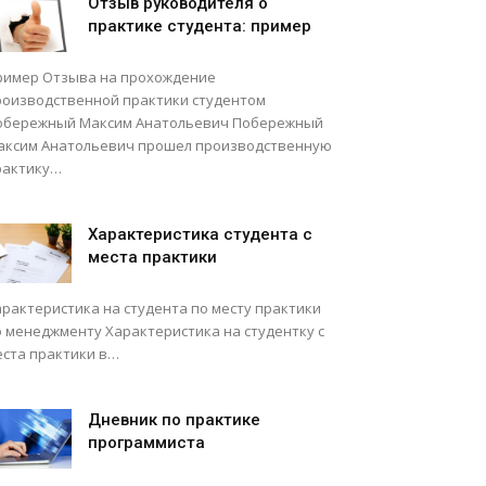
Отзыв руководителя о
практике студента: пример
ример Отзыва на прохождение
роизводственной практики студентом
обережный Максим Анатольевич Побережный
аксим Анатольевич прошел производственную
рактику…
Характеристика студента с
места практики
арактеристика на студента по месту практики
о менеджменту Характеристика на студентку с
еста практики в…
Дневник по практике
программиста