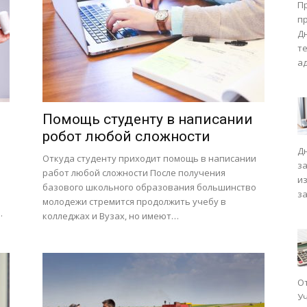
П
п
Д
т
а
Помощь студенту в написании
робот любой сложности
Д
Откуда студенту приходит помощь в написании
з
работ любой сложности После получения
и
базового школьного образования большинство
з
молодежи стремится продолжить учебу в
…
колледжах и Вузах, но имеют…
О
У