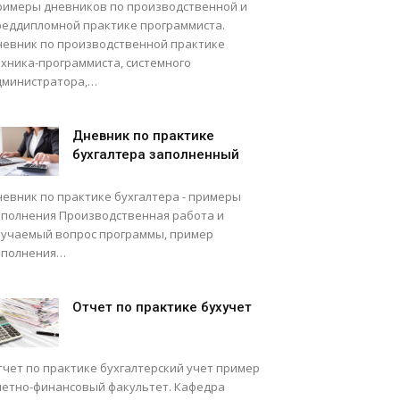
римеры дневников по производственной и
реддипломной практике программиста.
невник по производственной практике
ехника-программиста, системного
дминистратора,…
Дневник по практике
бухгалтера заполненный
невник по практике бухгалтера - примеры
аполнения Производственная работа и
зучаемый вопрос программы, пример
аполнения…
Отчет по практике бухучет
тчет по практике бухгалтерский учет пример
четно-финансовый факультет. Кафедра