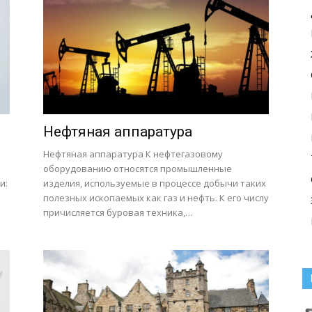
з
Нефтяная аппаратура
Нефтяная аппаратура К нефтегазовому
оборудованию относятся промышленные
и:
изделия, используемые в процессе добычи таких
полезных ископаемых как газ и нефть. К его числу
причисляется буровая техника,…