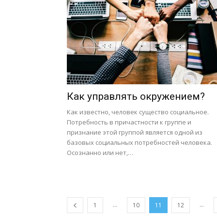
Как управлять окружением?
Как известно, человек существо социальное.
Потребность в причастности к группе и
признание этой группой является одной из
базовых социальных потребностей человека.
Осознанно или нет,…
…
…
1
10
11
12