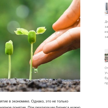
Д
з
и
з
О
У
бу
п
ятие в экономике. Однако, это не только
инарное понятие. При реализации бизнеса нужно