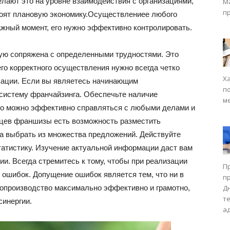
елают это на уровне взаимодействия с организациями,
М
п
роят плановую экономику.Осуществлениее любого
ажный момент, его нужно эффективно контролировать.
ую сопряжена с определенными трудностями. Это
его корректного осуществления нужно всегда четко
Х
изации. Если вы являетесь начинающим
п
систему франчайзинга. Обеспечьте наличие
м
го можно эффективно справляться с любыми делами и
цев франшизы есть возможность разместить
да выбрать из множества предложений. Действуйте
татистику. Изучение актуальной информации даст вам
и. Всегда стремитесь к тому, чтобы при реализации
П
 ошибок. Допущение ошибок является тем, что ни в
п
лопроизводство максимально эффективно и грамотно,
Д
т
синергии.
а