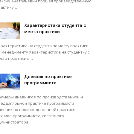
аксим Анатольевич прошел производственную
рактику…
Характеристика студента с
места практики
арактеристика на студента по месту практики
о менеджменту Характеристика на студентку с
еста практики в…
Дневник по практике
программиста
римеры дневников по производственной и
реддипломной практике программиста.
невник по производственной практике
ехника-программиста, системного
дминистратора,…