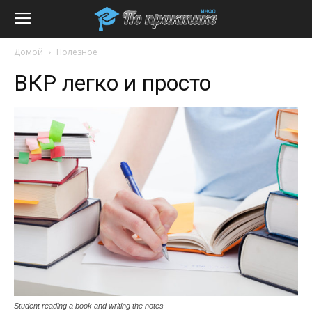
Домой
Полезное
ВКР легко и просто
Student reading a book and writing the notes