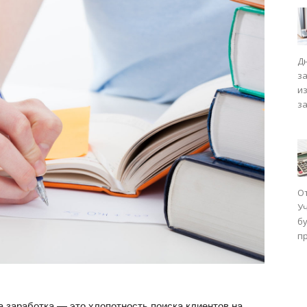
Д
з
и
з
О
У
бу
п
а заработка — это хлопотность поиска клиентов на