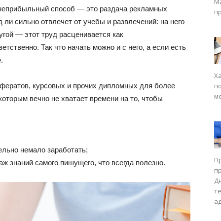
М
 неприбыльный способ — это раздача рекламных
п
д ли сильно отвлечет от учебы и развлечений: на него
угой — этот труд расценивается как
тственно. Так что начать можно и с него, а если есть
.
Х
ефератов, курсовых и прочих дипломных для более
п
м
которым вечно не хватает времени на то, чтобы
ельно немало заработать;
П
аж знаний самого пишущего, что всегда полезно.
п
Д
т
а