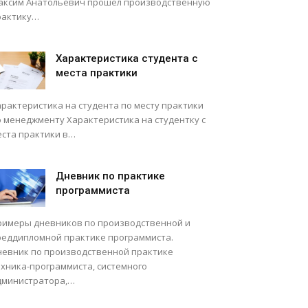
аксим Анатольевич прошел производственную
рактику…
Характеристика студента с
места практики
арактеристика на студента по месту практики
о менеджменту Характеристика на студентку с
еста практики в…
Дневник по практике
программиста
римеры дневников по производственной и
реддипломной практике программиста.
невник по производственной практике
ехника-программиста, системного
дминистратора,…