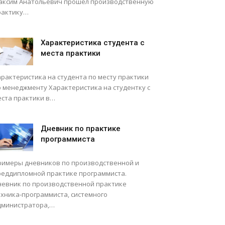
аксим Анатольевич прошел производственную
рактику…
Характеристика студента с
места практики
арактеристика на студента по месту практики
о менеджменту Характеристика на студентку с
еста практики в…
Дневник по практике
программиста
римеры дневников по производственной и
реддипломной практике программиста.
невник по производственной практике
ехника-программиста, системного
дминистратора,…