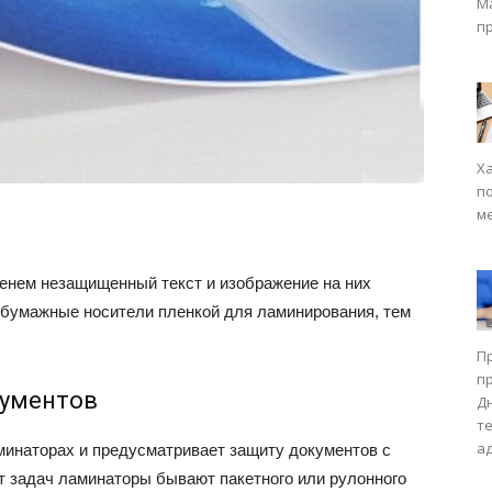
М
п
Х
п
м
енем незащищенный текст и изображение на них
 бумажные носители пленкой для ламинирования, тем
П
п
кументов
Д
т
а
инаторах и предусматривает защиту документов с
т задач ламинаторы бывают пакетного или рулонного