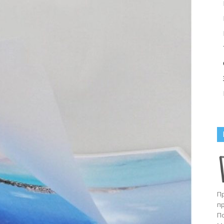
П
п
П