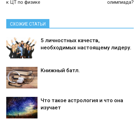
к ЦТ по физике
олимпиада?
СХОЖИЕ СТАТЬИ
5 личностных качеств,
необходимых настоящему лидеру.
Книжный батл.
Что такое астрология и что она
изучает