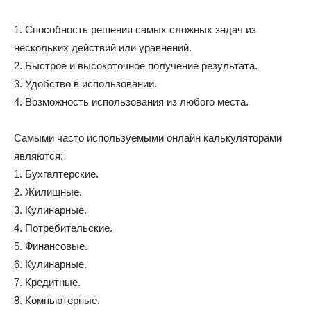
1. Способность решения самых сложных задач из
нескольких действий или уравнений.
2. Быстрое и высокоточное получение результата.
3. Удобство в использовании.
4. Возможность использования из любого места.
Самыми часто используемыми онлайн калькуляторами
являются:
1. Бухгалтерские.
2. Жилищные.
3. Кулинарные.
4. Потребительские.
5. Финансовые.
6. Кулинарные.
7. Кредитные.
8. Компьютерные.