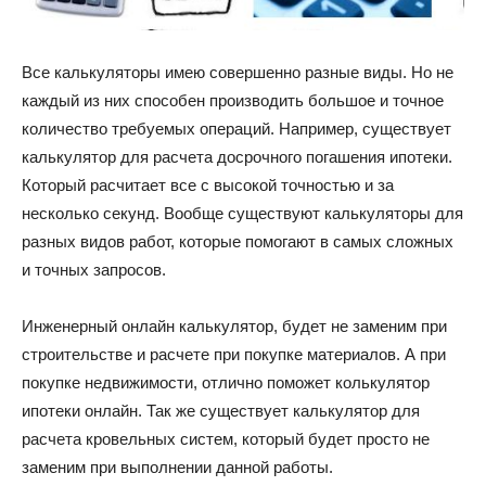
Все калькуляторы имею совершенно разные виды. Но не
каждый из них способен производить большое и точное
количество требуемых операций. Например, существует
калькулятор для расчета досрочного погашения ипотеки.
Который расчитает все с высокой точностью и за
несколько секунд. Вообще существуют калькуляторы для
разных видов работ, которые помогают в самых сложных
и точных запросов.
Инженерный онлайн калькулятор, будет не заменим при
строительстве и расчете при покупке материалов. А при
покупке недвижимости, отлично поможет колькулятор
ипотеки онлайн. Так же существует калькулятор для
расчета кровельных систем, который будет просто не
заменим при выполнении данной работы.