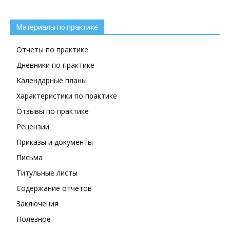
Материалы по практике
Отчеты по практике
Дневники по практике
Календарные планы
Характеристики по практике
Отзывы по практике
Рецензии
Приказы и документы
Письма
Титульные листы
Содержание отчетов
Заключения
Полезное