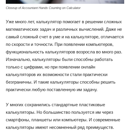
Closeup of Accountant Hands Counting on Calculator
Уже много лет, калькулятор помогает в решении сложных
математических задач и различных вычислений. Даже не
самый сложный счет в уме и на калькуляторе, отличается
по скорости и точности. При появлении компьютеров,
функциональность калькуляторов возросла во много раз.
Изначально, калькуляторы были способны работать
только с цифрами, но при появлении онлайн
калькуляторов их возможности стали практически
безграничны. И такие калькуляторы способны решить
практически любую поставленную им задачу.
У многих сохранились стандартные пластиковые
калькуляторы. Но большинство пользуется им через
смартфоны, планшеты или компьютеры. И современные
калькуляторы имеют несомненный ряд преимуществ.