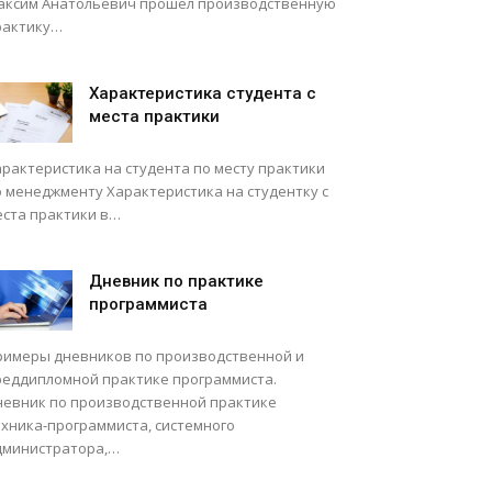
аксим Анатольевич прошел производственную
рактику…
Характеристика студента с
места практики
арактеристика на студента по месту практики
о менеджменту Характеристика на студентку с
еста практики в…
Дневник по практике
программиста
римеры дневников по производственной и
реддипломной практике программиста.
невник по производственной практике
ехника-программиста, системного
дминистратора,…