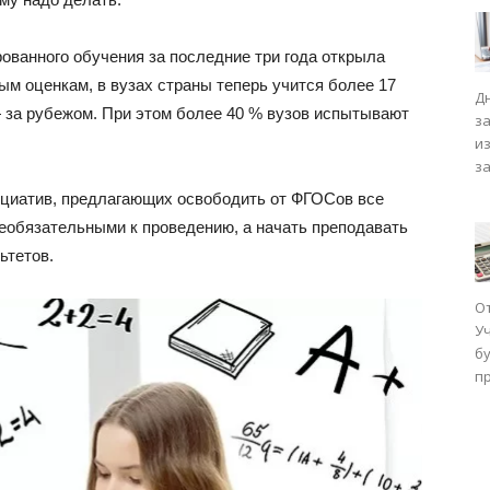
ованного обучения за последние три года открыла
м оценкам, в вузах страны теперь учится более 17
Д
— за рубежом. При этом более 40 % вузов испытывают
з
и
з
нициатив, предлагающих освободить от ФГОСов все
необязательными к проведению, а начать преподавать
ьтетов.
О
У
бу
п