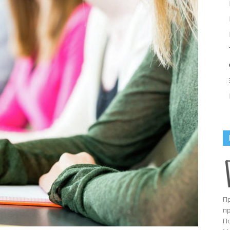
П
п
П