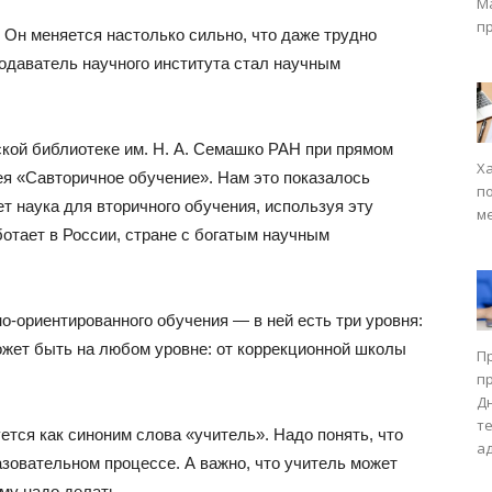
М
п
 Он меняется настолько сильно, что даже трудно
одаватель научного института стал научным
кой библиотеке им. Н. А. Семашко РАН при прямом
Х
ея «Caвторичное обучение». Нам это показалось
п
 наука для вторичного обучения, используя эту
м
аботает в России, стране с богатым научным
-ориентированного обучения — в ней есть три уровня:
ожет быть на любом уровне: от коррекционной школы
П
п
Д
т
ется как синоним слова «учитель». Надо понять, что
а
азовательном процессе. А важно, что учитель может
ему надо делать.