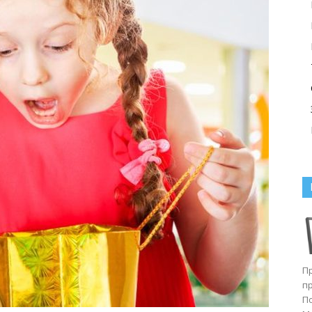
П
п
П