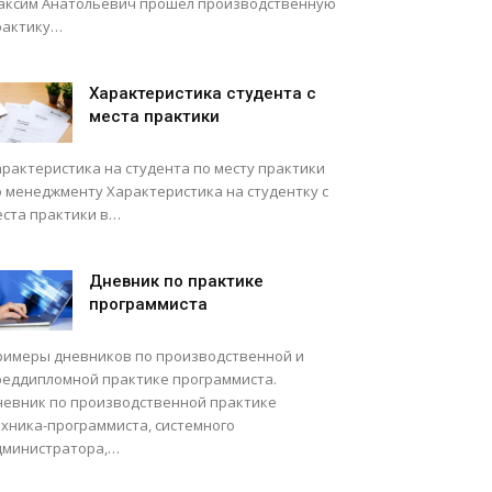
аксим Анатольевич прошел производственную
рактику…
Характеристика студента с
места практики
арактеристика на студента по месту практики
о менеджменту Характеристика на студентку с
еста практики в…
Дневник по практике
программиста
римеры дневников по производственной и
реддипломной практике программиста.
невник по производственной практике
ехника-программиста, системного
дминистратора,…