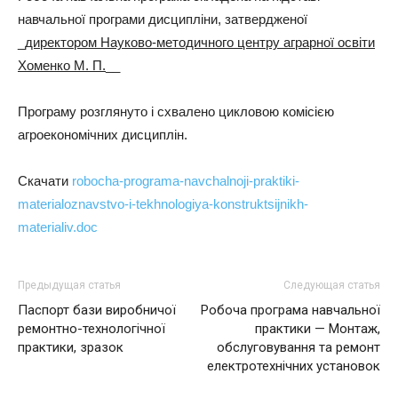
навчальної програми дисципліни, затвердженої
_
директором Науково-методичного центру аграрної освіти
Хоменко М. П.
__
Програму розглянуто і схвалено цикловою комісією
агроекономічних дисциплін.
Скачати
robocha-programa-navchalnoji-praktiki-
materialoznavstvo-i-tekhnologiya-konstruktsijnikh-
materialiv.doc
Предыдущая статья
Следующая статья
Паспорт бази виробничої
Робоча програма навчальної
ремонтно-технологічної
практики — Монтаж,
практики, зразок
обслуговування та ремонт
електротехнічних установок