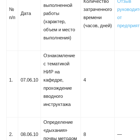
Количество
Отзыв
выполненной
№
затраченного
руководит
Дата
работы
п/п
времени
от
(характер,
(часов, дней)
предприят
объем и место
выполнения)
Ознакомление
с тематикой
НИР на
1.
07.06.10
кафедре,
4
прохождение
вводного
инструктажа
Определение
«дыхания»
2.
08.06.10
8
—
почвы методом