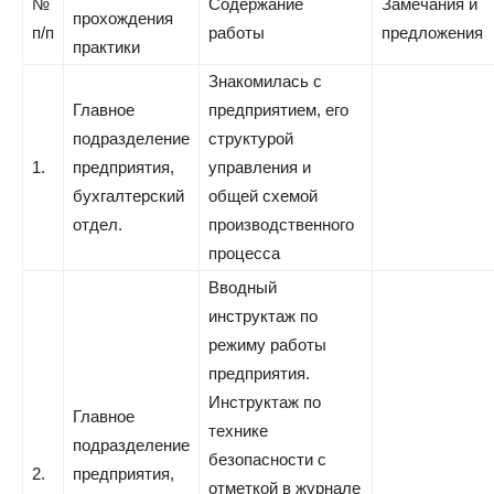
№
Содержание
Замечания и
прохождения
п/п
работы
предложения
практики
Знакомилась с
Главное
предприятием, его
подразделение
структурой
1.
предприятия,
управления и
бухгалтерский
общей схемой
отдел.
производственного
процесса
Вводный
инструктаж по
режиму работы
предприятия.
Инструктаж по
Главное
технике
подразделение
безопасности с
2.
предприятия,
отметкой в журнале