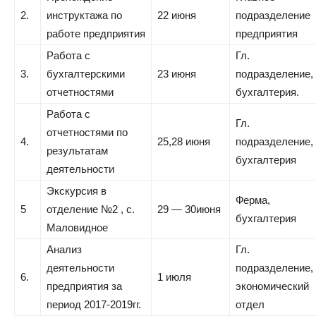
2.
инструктажа по
22 июня
подразделение
работе предприятия
предприятия
Работа с
Гл.
3.
бухгалтерскими
23 июня
подразделение,
отчетностями
бухгалтерия.
Работа с
Гл.
отчетностями по
4.
25,28 июня
подразделение,
результатам
бухгалтерия
деятельности
Экскурсия в
Ферма,
5
отделение №2 , с.
29 — 30июня
бухгалтерия
Маловидное
Анализ
Гл.
деятельности
подразделение,
6.
1 июля
предприятия за
экономический
период 2017-2019гг.
отдел