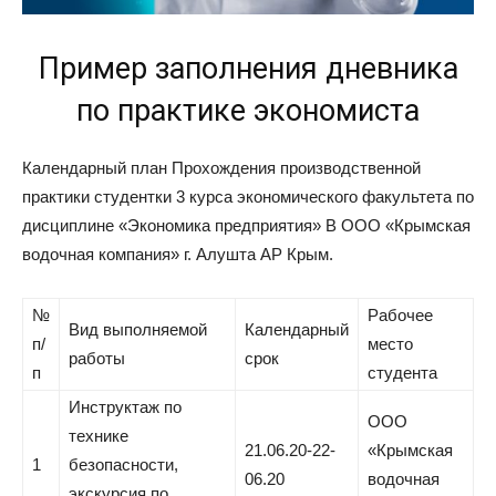
Пример заполнения дневника
по практике экономиста
Календарный план Прохождения производственной
практики студентки 3 курса экономического факультета по
дисциплине «Экономика предприятия» В ООО «Крымская
водочная компания» г. Алушта АР Крым.
№
Рабочее
Вид выполняемой
Календарный
п/
место
работы
срок
п
студента
Инструктаж по
ООО
технике
21.06.20-22-
«Крымская
1
безопасности,
06.20
водочная
экскурсия по