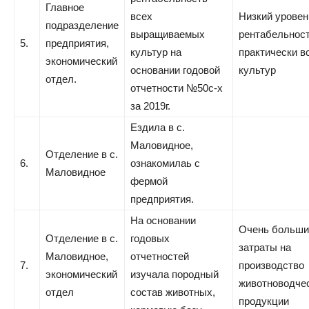
Главное
всех
Низкий уровен
подразделение
выращиваемых
рентабельнос
5.
предприятия,
культур на
практически в
экономический
основании годовой
культур
отдел.
отчетности №50с-х
за 2019г.
Ездила в с.
Маловидное,
Отделение в с.
6.
ознакомилаь с
Маловидное
фермой
предприятия.
На основании
Очень больши
Отделение в с.
годовых
затраты на
Маловидное,
отчетностей
7.
производство
экономический
изучала породный
животноводче
отдел
состав животных,
продукции