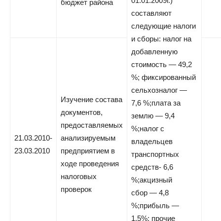
01.01.2009г.)
бюджет района
составляют
следующие налоги
и сборы: налог на
добавленную
стоимость — 49,2
%; фиксированный
сельхозналог —
Изучение состава
7,6 %;плата за
документов,
землю — 9,4
предоставляемых
%;налог с
21.03.2010-
анализируемым
владельцев
23.03.2010
предприятием в
транспортных
ходе проведения
средств- 6,6
налоговых
%;акцизный
проверок
сбор — 4,8
%;прибыль —
1,5%; прочие