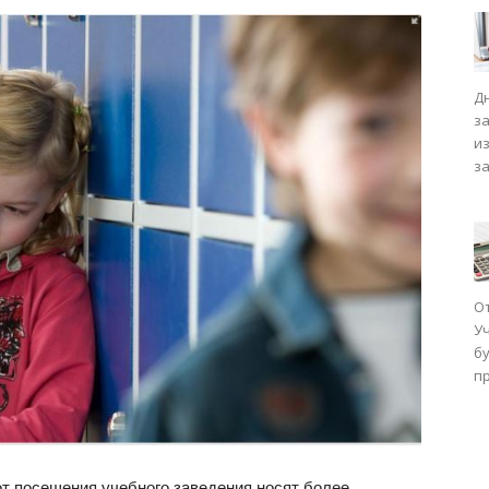
Д
з
и
з
О
У
бу
п
от посещения учебного заведения носят более