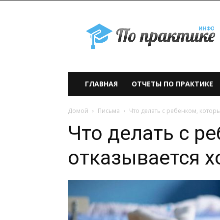
По
практике» —
учебно-
образовательный
проект
ГЛАВНАЯ
ОТЧЕТЫ ПО ПРАКТИКЕ
Домой
Письма
Что делать с ребенком, которы
Что делать с р
отказывается х