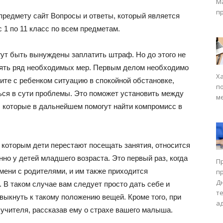
М
п
редмету сайт Вопросы и ответы, который является
 1 по 11 класс по всем предметам.
ут быть вынуждены заплатить штраф. Но до этого не
нять ряд необходимых мер. Первым делом необходимо
Х
ите с ребенком ситуацию в спокойной обстановке,
п
ься в сути проблемы. Это поможет установить между
м
 которые в дальнейшем помогут найти компромисс в
 которым дети перестают посещать занятия, относится
нно у детей младшего возраста. Это первый раз, когда
П
мени с родителями, и им также приходится
п
Д
 В таком случае вам следует просто дать себе и
т
выкнуть к такому положению вещей. Кроме того, при
а
учителя, рассказав ему о страхе вашего малыша.