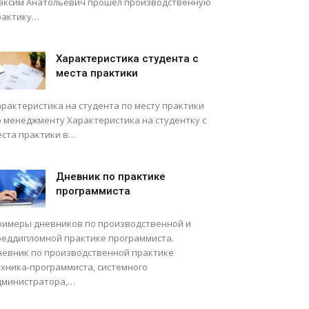
аксим Анатольевич прошел производственную
рактику…
Характеристика студента с
места практики
арактеристика на студента по месту практики
о менеджменту Характеристика на студентку с
еста практики в…
Дневник по практике
программиста
римеры дневников по производственной и
реддипломной практике программиста.
невник по производственной практике
ехника-программиста, системного
дминистратора,…