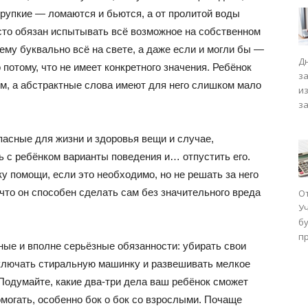
хрупкие — ломаются и бьются, а от пролитой воды
сто обязан испытывать всё возможное на собственном
ему буквально всё на свете, а даже если и могли бы —
Д
потому, что не имеет конкретного значения. Ребёнок
з
м, а абстрактные слова имеют для него слишком мало
и
з
асные для жизни и здоровья вещи и случае,
ь с ребёнком варианты поведения и… отпустить его.
у помощи, если это необходимо, но не решать за него
что он способен сделать сам без значительного вреда
О
У
бу
п
ные и вполне серьёзные обязанности: убирать свои
включать стиральную машинку и развешивать мелкое
 Подумайте, какие два-три дела ваш ребёнок сможет
могать, особенно бок о бок со взрослыми. Почаще