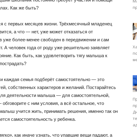
М
п
лах. Как же быть?
ся с первых месяцев жизни. Трёхмесячный младенец
ится, а что — нет, уже может отказаться от
 уже более-менее свободен в передвижении и сам
Х
т. А человек года от роду уже решительно заявляет
п
ояние. Как быть, как удовлетворить тягу малыша к
м
 пострадать?
и каждая семья подберёт самостоятельно — это
тей, собственных характеров и желаний. Постарайтесь
 для деятельности малыша — для самостоятельной,
П
обговорите с ним условия, а всё остальное, что
п
малыш учится жить, принимать решения, именно так он
Д
т
ется самостоятельность у ребенка.
а
ягко», как иначе узнать, что упавшие вещи падают, а