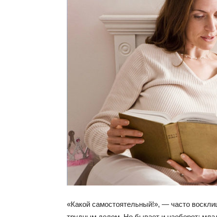
«Какой самостоятельный!», — часто воскли
трудным делом. Но бывает и наоборот: мла