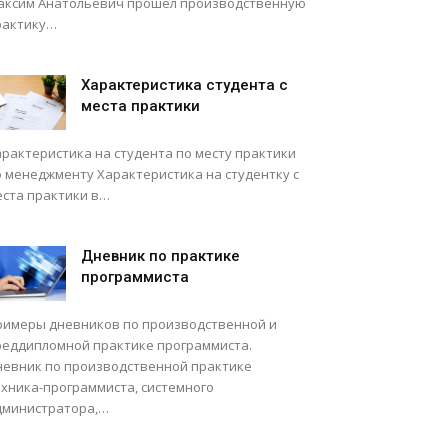
аксим Анатольевич прошел производственную
рактику…
Характеристика студента с
места практики
арактеристика на студента по месту практики
о менеджменту Характеристика на студентку с
еста практики в…
Дневник по практике
программиста
римеры дневников по производственной и
реддипломной практике программиста.
невник по производственной практике
ехника-программиста, системного
дминистратора,…