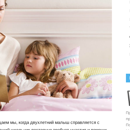
П
п
цаем мы, когда двухлетний малыш справляется с
П
дший школьник постоянно требует участия и помощи