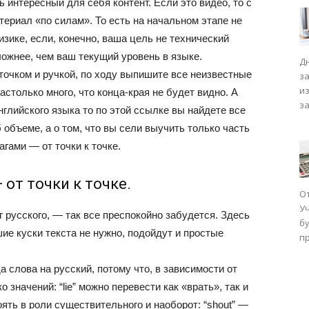
интересный для себя контент. Если это видео, то с
ериал «по силам». То есть на начальном этапе не
зике, если, конечно, ваша цель не технический
ложнее, чем ваш текущий уровень в языке.
Д
точком и ручкой, по ходу выпишите все неизвестные
з
и
астолько много, что конца-края не будет видно. А
з
нглийского языка то по этой ссылке вы найдете все
 объеме, а о том, что вы сели выучить только часть
агами — от точки к точке.
от точки к точке.
О
У
 русского, — так все преспокойно забудется. Здесь
бу
ие куски текста не нужно, подойдут и простые
п
 слова на русский, потому что, в зависимости от
 значений: “lie” можно перевести как «врать», так и
ять в роли существительного и наоборот: “shout” —