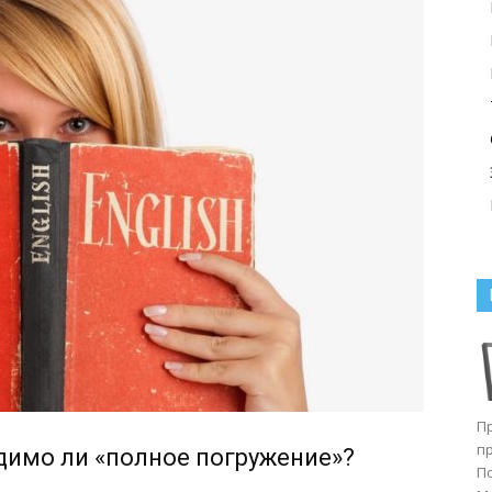
П
п
димо ли «полное погружение»?
П