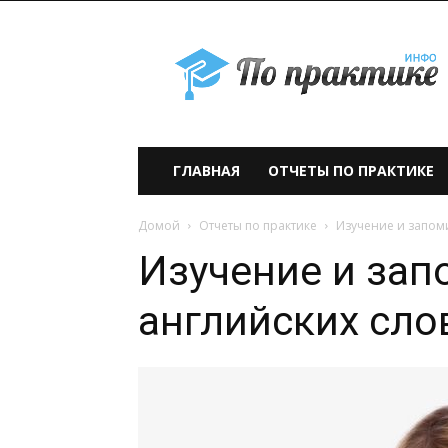
По
практике» —
учебно-
образовательный
проект
ГЛАВНАЯ
ОТЧЕТЫ ПО ПРАКТИКЕ
Домой
Отчеты по практике
Изучение и запом
Изучение и за
английских сло