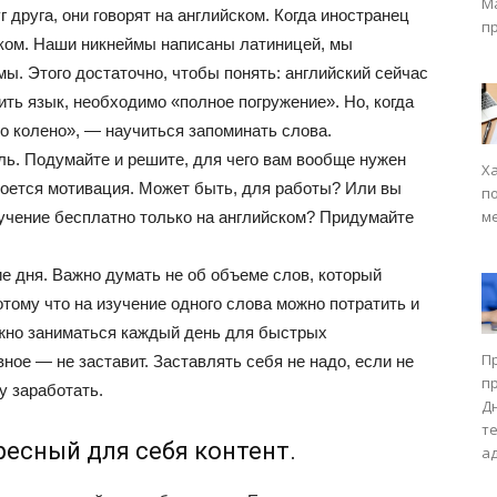
М
г друга, они говорят на английском. Когда иностранец
п
ском. Наши никнеймы написаны латиницей, мы
ы. Этого достаточно, чтобы понять: английский сейчас
ить язык, необходимо «полное погружение». Но, когда
по колено», — научиться запоминать слова.
ль. Подумайте и решите, для чего вам вообще нужен
Х
кроется мотивация. Может быть, для работы? Или вы
п
м
обучение бесплатно только на английском? Придумайте
е дня. Важно думать не об объеме слов, который
отому что на изучение одного слова можно потратить и
нужно заниматься каждый день для быстрых
П
авное — не заставит. Заставлять себя не надо, если не
п
у заработать.
Д
т
ресный для себя контент.
а