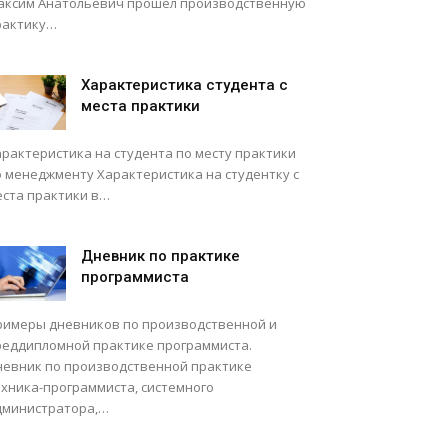
аксим Анатольевич прошел производственную
рактику…
Характеристика студента с
места практики
арактеристика на студента по месту практики
о менеджменту Характеристика на студентку с
еста практики в…
Дневник по практике
программиста
римеры дневников по производственной и
реддипломной практике программиста.
невник по производственной практике
ехника-программиста, системного
дминистратора,…