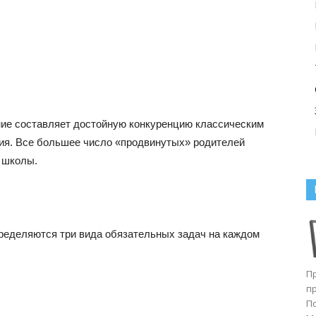
ние составляет достойную конкуренцию классическим
ия. Все большее число «продвинутых» родителей
 школы.
пределяются три вида обязательных задач на каждом
П
п
П