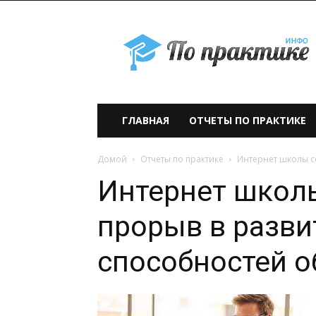
По
практике» —
учебно-
образовательный
проект
ГЛАВНАЯ
ОТЧЕТЫ ПО ПРАКТИКЕ
Домой
Отчеты по практике
Интернет школы с
Интернет школ
прорыв в разви
способностей 