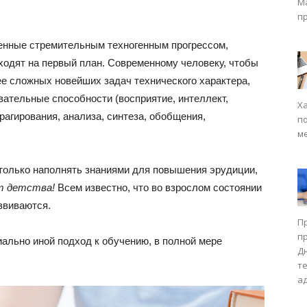
М
п
енные стремительным техногенным прогрессом,
ходят на первый план. Современному человеку, чтобы
е сложных новейших задач технического характера,
вательные способности (восприятие, интеллект,
Х
агирования, анализа, синтеза, обобщения,
п
м
только наполнять знаниями для повышения эрудиции,
т детства!
Всем известно, что во взрослом состоянии
звиваются.
П
п
ально иной подход к обучению, в полной мере
Д
т
а