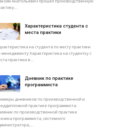
аксим Анатольевич прошел производственную
рактику…
Характеристика студента с
места практики
арактеристика на студента по месту практики
о менеджменту Характеристика на студентку с
еста практики в…
Дневник по практике
программиста
римеры дневников по производственной и
реддипломной практике программиста.
невник по производственной практике
ехника-программиста, системного
дминистратора,…