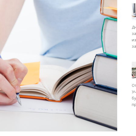
Д
з
и
з
О
У
бу
п