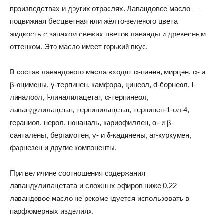
производствах и других отраслях. Лавандовое масло —
подвижная бесцветная или жёлто-зеленого цвета
жидкость с запахом свежих цветов лаванды и древесным
оттенком. Это масло имеет горький вкус.
В состав лавандового масла входят α-пинен, мирцен, α- и
β-оцимены, γ-терпинен, камфора, цинеол, d-борнеол, l-
линалоол, l-линалилацетат, α-терпинеол,
лавандулилацетат, терпинилацетат, терпинен-1-ол-4,
гераниол, нерол, нонаналь, кариофиллен, α- и β-
санталены, бергамотен, γ- и δ-кадинены, ar-куркумен,
фарнезен и другие компоненты.
При величине соотношения содержания
лавандулилацетата и сложных эфиров ниже 0,22
лавандовое масло не рекомендуется использовать в
парфюмерных изделиях.