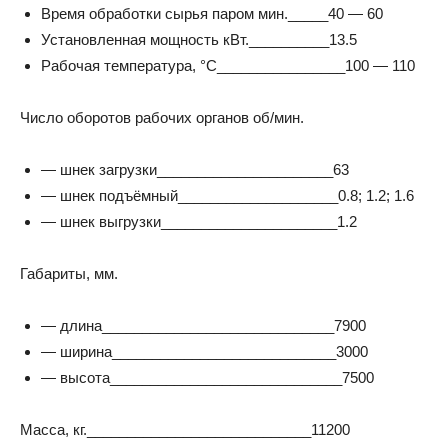
Время обработки сырья паром мин._____40 — 60
Установленная мощность кВт.__________13.5
Рабочая температура, °С________________100 — 110
Число оборотов рабочих органов об/мин.
— шнек загрузки______________________63
— шнек подъёмный____________________0.8; 1.2; 1.6
— шнек выгрузки______________________1.2
Габариты, мм.
— длина_____________________________7900
— ширина____________________________3000
— высота_____________________________7500
Масса, кг.____________________________11200