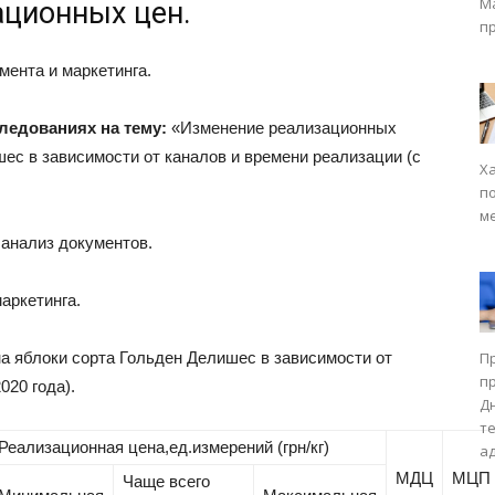
М
ационных цен.
п
ента и маркетинга.
ледованиях на тему:
«Изменение реализационных
шес в зависимости от каналов и времени реализации (с
Х
п
м
анализ документов.
аркетинга.
а яблоки сорта Гольден Делишес в зависимости от
П
п
020 года).
Д
т
Реализационная цена,ед.измерений (грн/кг)
а
МДЦ
МЦП
Чаще всего