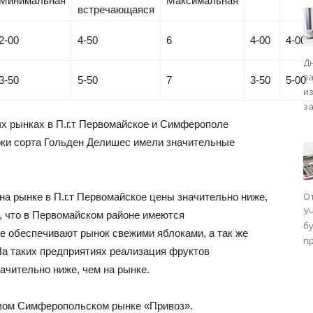
Минимальная
Максимальная
встречающаяся
2-00
4-50
6
4-00
4-00
Д
з
3-50
5-50
7
3-50
5-00
и
з
х рынках в П.г.т Первомайское и Симферополе
оки сорта Гольден Делишес имели значительные
О
на рынке в П.г.т Первомайское цены значительно ниже,
У
, что в Первомайском районе имеются
бу
е обеспечивают рынок свежими яблоками, а так же
п
На таких предприятиях реализация фруктов
ачительно ниже, чем на рынке.
вом Симферопольском рынке «Привоз».