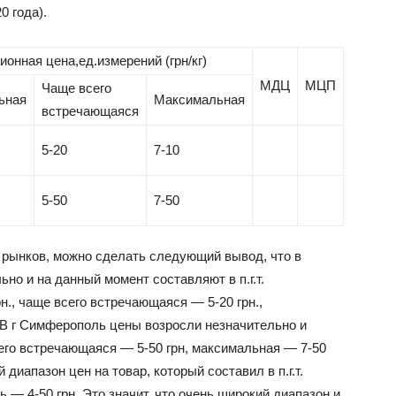
0 года).
онная цена,ед.измерений (грн/кг)
МДЦ
МЦП
Чаще всего
ьная
Максимальная
встречающаяся
5-20
7-10
5-50
7-50
 рынков, можно сделать следующий вывод, что в
но и на данный момент составляют в п.г.т.
н., чаще всего встречающаяся — 5-20 грн.,
 В г Симферополь цены возросли незначительно и
его встречающаяся — 5-50 грн, максимальная — 7-50
 диапазон цен на товар, который составил в п.г.т.
 — 4-50 грн. Это значит, что очень широкий диапазон и