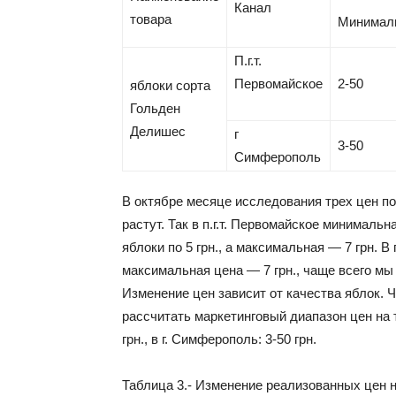
Канал
товара
Минимал
П.г.т.
Первомайское
2-50
яблоки сорта
Гольден
Делишес
г
3-50
Симферополь
В октябре месяце исследования трех цен п
растут. Так в п.г.т. Первомайское минимальн
яблоки по 5 грн., а максимальная — 7 грн. 
максимальная цена — 7 грн., чаще всего мы 
Изменение цен зависит от качества яблок. 
рассчитать маркетинговый диапазон цен на т
грн., в г. Симферополь: 3-50 грн.
Таблица 3.- Изменение реализованных цен н