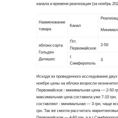
канала и времени реализации (за ноябрь 202
Реализаци
Наименование
Канал
товара
Минимал
Пгт.
2-50
яблоки сорта
Первомайское
Гольден
г.
Делишес
3
Симферополь
Исходя из проведенного исследования двух
ноябре цены на яблоки возросли незначитель
Первомайское : минимальная цена — 2-50 гр
максимальная цена составила уже 7-10 грн.
составляют : минимальная — 3 грн, чаще вс
грн. Так же смогли рассчитать маркетинговый
Первомайском — 4-60 грн, а в г Симферополь