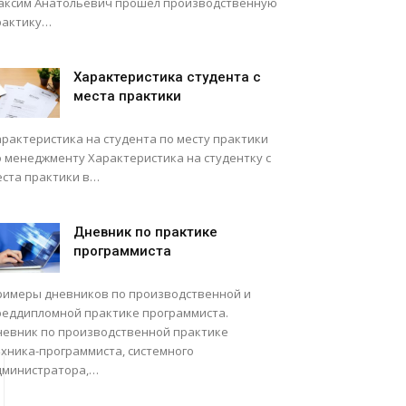
аксим Анатольевич прошел производственную
рактику…
Характеристика студента с
места практики
арактеристика на студента по месту практики
о менеджменту Характеристика на студентку с
еста практики в…
Дневник по практике
программиста
римеры дневников по производственной и
реддипломной практике программиста.
невник по производственной практике
ехника-программиста, системного
дминистратора,…