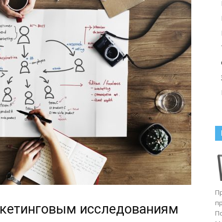
П
п
ркетинговым исследованиям
П