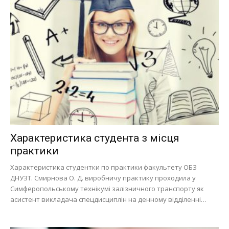
Характеристика студента з місця
практики
Характеристика студентки по практики факультету ОБЗ
ДНУЗТ. Смирнова О. Д. виробничу практику проходила у
Симферопольському технікумі залізничного транспорту як
асистент викладача спецдисциплін на денному відділенні…